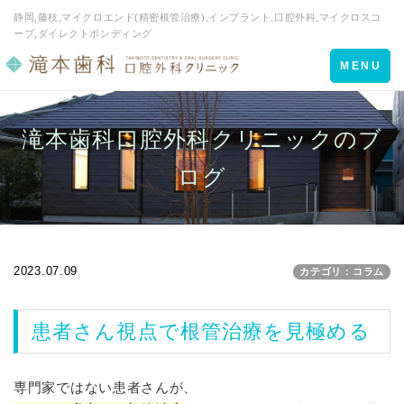
静岡,藤枝,マイクロエンド(精密根管治療),インプラント,口腔外科,マイクロスコ
ープ,ダイレクトボンディング
Toggle
MENU
navigation
滝本歯科口腔外科クリニックのブ
ログ
2023.07.09
カテゴリ：コラム
患者さん視点で根管治療を見極める
専門家ではない患者さんが、