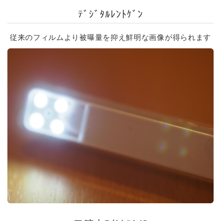
ﾃﾞｼﾞﾀﾙﾚﾝﾄｹﾞﾝ
従来のフィルムより被曝量を抑え鮮明な画像が得られます