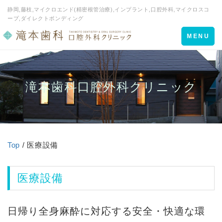
静岡,藤枝,マイクロエンド(精密根管治療),インプラント,口腔外科,マイクロスコ
ープ,ダイレクトボンディング
Toggle
MENU
navigation
滝本歯科口腔外科クリニック
Top
/ 医療設備
医療設備
日帰り全身麻酔に対応する安全・快適な環