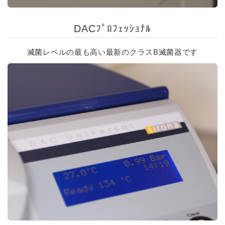
DACﾌﾟﾛﾌｪｯｼｮﾅﾙ
滅菌レベルの最も高い最新のクラスB滅菌器です