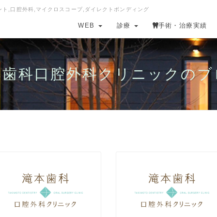
ラント,口腔外科,マイクロスコープ,ダイレクトボンディング
WEB
診療
手術・治療実績
本歯科口腔外科クリニックのブ