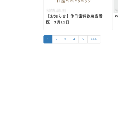
2023.03.11
2
【お知らせ】休日歯科救急当番
医 3月12日
1
2
3
4
5
>>>