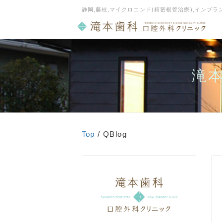
静岡,藤枝,マイクロエンド(精密根管治療),インプ
滝
Top
/ QBlog