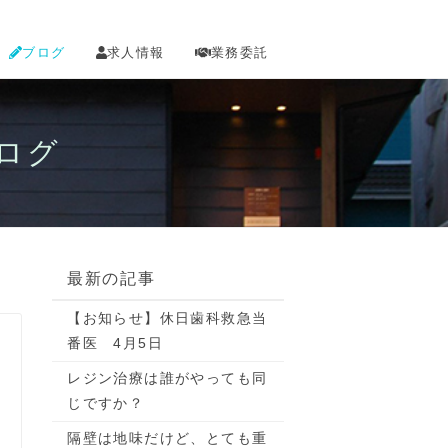
ブログ
求人情報
業務委託
ログ
最新の記事
【お知らせ】休日歯科救急当
番医 4月5日
レジン治療は誰がやっても同
じですか？
隔壁は地味だけど、とても重