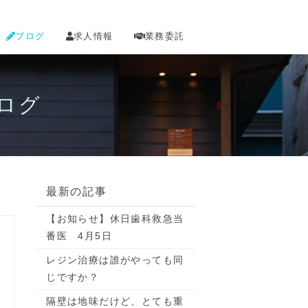
ブログ
求人情報
業務委託
ログ
最新の記事
【お知らせ】休日歯科救急当
番医 4月5日
レジン治療は誰がやっても同
じですか？
隔壁は地味だけど、とても重