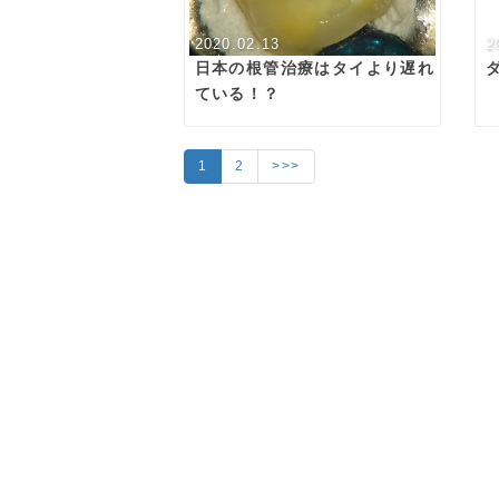
2020.02.13
2
日本の根管治療はタイより遅れ
ている！？
1
2
>>>