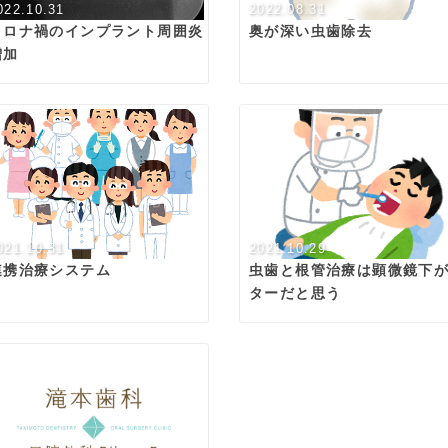
022.10.31
2022.08.31
コロナ禍のインプラント周囲炎
奥が深い虫歯除去
増加
021.10.31
2021.10.29
連携治療システム
虫歯と根管治療は顕微鏡下
ターだと思う