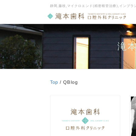
静岡,藤枝,マイクロエンド(精密根管治療),インプ
滝
Top
/ QBlog