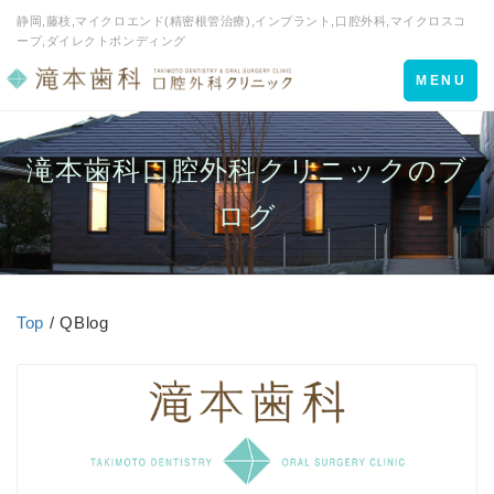
静岡,藤枝,マイクロエンド(精密根管治療),インプラント,口腔外科,マイクロスコ
ープ,ダイレクトボンディング
Toggle
MENU
navigation
滝本歯科口腔外科クリニックのブ
ログ
Top
/ QBlog