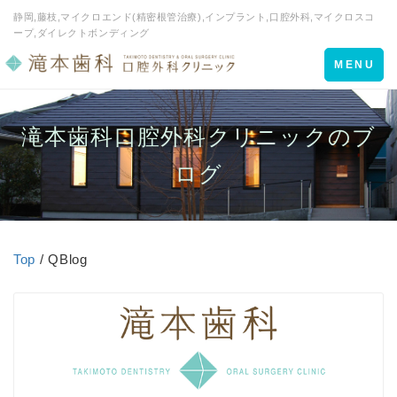
静岡,藤枝,マイクロエンド(精密根管治療),インプラント,口腔外科,マイクロスコ
ープ,ダイレクトボンディング
Toggle
MENU
navigation
滝本歯科口腔外科クリニックのブ
ログ
Top
/ QBlog