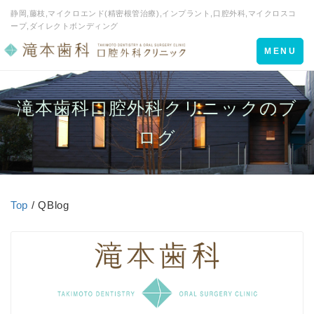
静岡,藤枝,マイクロエンド(精密根管治療),インプラント,口腔外科,マイクロスコ
ープ,ダイレクトボンディング
Toggle
MENU
navigation
滝本歯科口腔外科クリニックのブ
ログ
Top
/ QBlog