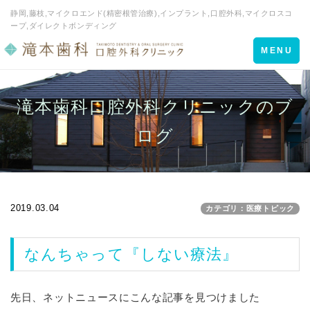
静岡,藤枝,マイクロエンド(精密根管治療),インプラント,口腔外科,マイクロスコ
ープ,ダイレクトボンディング
Toggle
MENU
navigation
滝本歯科口腔外科クリニックのブ
ログ
2019.03.04
カテゴリ：医療トピック
なんちゃって『しない療法』
先日、ネットニュースにこんな記事を見つけました