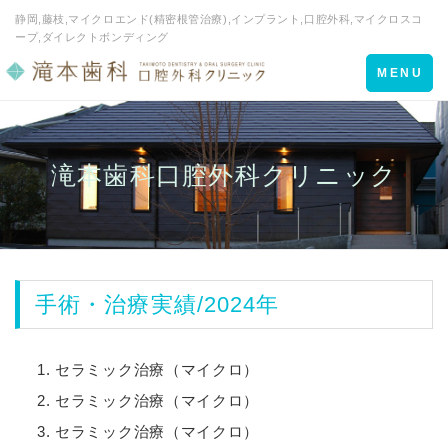
静岡,藤枝,マイクロエンド(精密根管治療),インプラント,口腔外科,マイクロスコ
ープ,ダイレクトボンディング
Toggle
MENU
navigation
滝本歯科口腔外科クリニック
手術・治療実績/2024年
セラミック治療（マイクロ）
セラミック治療（マイクロ）
セラミック治療（マイクロ）